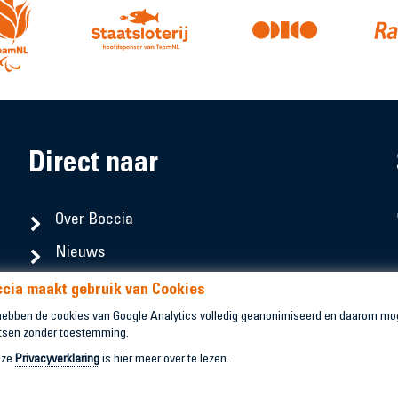
Direct naar
Over Boccia
Nieuws
Competitie
cia maakt gebruik van Cookies
Contact
hebben de cookies van Google Analytics volledig geanonimiseerd en daarom mog
tsen zonder toestemming.
nze
Privacyverklaring
is hier meer over te lezen.