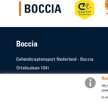
Boccia
Gehandicaptensport Nederland - Boccia
Orteliuslaan 1041
3528 BE Utrecht
Boc
Wij 
Copyright © 2026 - Boccia.nl
plaa
In o